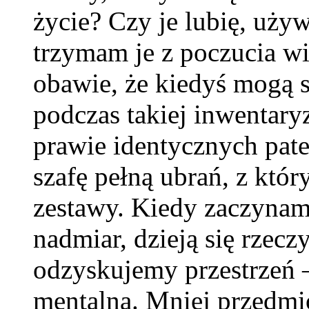
życie? Czy je lubię, uży
trzymam je z poczucia w
obawie, że kiedyś mogą s
podczas takiej inwentary
prawie identycznych patel
szafę pełną ubrań, z któ
zestawy. Kiedy zaczyna
nadmiar, dzieją się rzecz
odzyskujemy przestrzeń – 
mentalną. Mniej przedmio