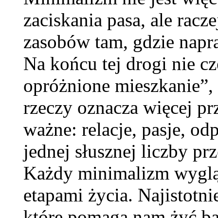
zaciskania pasa, ale rac
zasobów tam, gdzie napr
Na końcu tej drogi nie c
opróżnione mieszkanie”, 
rzeczy oznacza więcej pr
ważne: relacje, pasje, o
jednej słusznej liczby p
Każdy minimalizm wygląda
etapami życia. Najistotni
które pomaga nam żyć bar