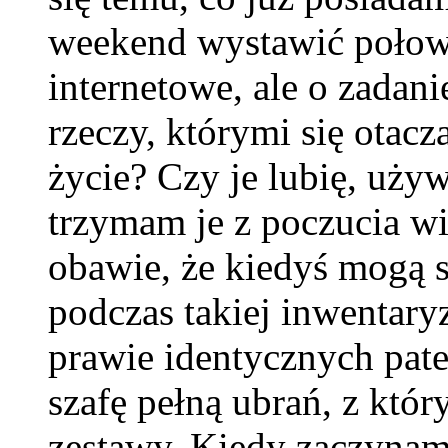
weekend wystawić połow
internetowe, ale o zadan
rzeczy, którymi się otacz
życie? Czy je lubię, uży
trzymam je z poczucia w
obawie, że kiedyś mogą s
podczas takiej inwentary
prawie identycznych patel
szafę pełną ubrań, z któ
zestawy. Kiedy zaczyna