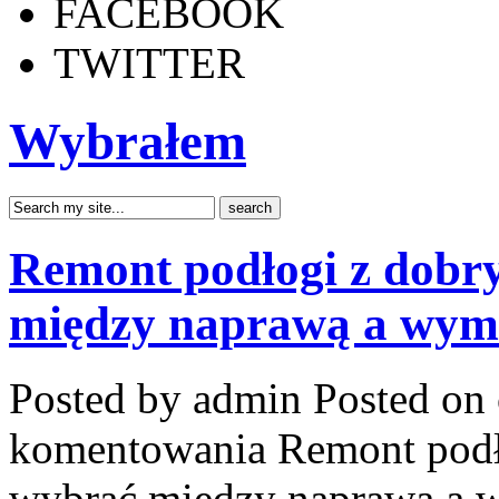
FACEBOOK
TWITTER
Wybrałem
Remont podłogi z dobr
między naprawą a wym
Posted by admin
Posted on 
komentowania
Remont podł
wybrać między naprawą a 