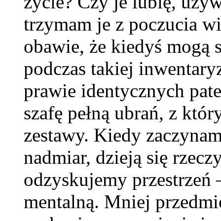
życie? Czy je lubię, uży
trzymam je z poczucia w
obawie, że kiedyś mogą s
podczas takiej inwentary
prawie identycznych patel
szafę pełną ubrań, z któ
zestawy. Kiedy zaczyna
nadmiar, dzieją się rzecz
odzyskujemy przestrzeń – 
mentalną. Mniej przedmio