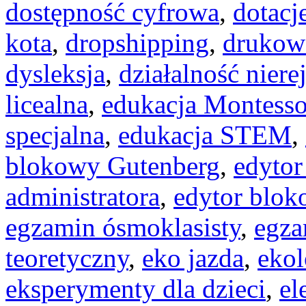
dostępność cyfrowa
,
dotacj
kota
,
dropshipping
,
drukow
dysleksja
,
działalność niere
licealna
,
edukacja Montesso
specjalna
,
edukacja STEM
,
blokowy Gutenberg
,
edytor
administratora
,
edytor blok
egzamin ósmoklasisty
,
egza
teoretyczny
,
eko jazda
,
ekol
eksperymenty dla dzieci
,
el