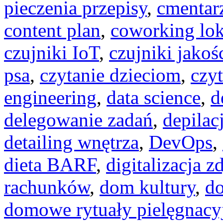
pieczenia przepisy
,
cmentar
content plan
,
coworking lok
czujniki IoT
,
czujniki jakoś
psa
,
czytanie dzieciom
,
czy
engineering
,
data science
,
d
delegowanie zadań
,
depilac
detailing wnętrza
,
DevOps
,
dieta BARF
,
digitalizacja z
rachunków
,
dom kultury
,
do
domowe rytuały pielęgnacy