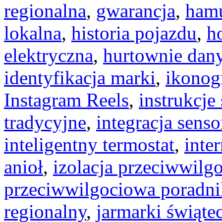
regionalna
,
gwarancja
,
ham
lokalna
,
historia pojazdu
,
ho
elektryczna
,
hurtownie dan
identyfikacja marki
,
ikonog
Instagram Reels
,
instrukcj
tradycyjne
,
integracja sens
inteligentny termostat
,
inter
anioł
,
izolacja przeciwwilg
przeciwwilgociowa poradni
regionalny
,
jarmarki świąte