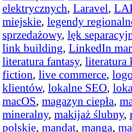
elektrycznych
,
Laravel
,
LA
miejskie
,
legendy regionaln
sprzedażowy
,
lęk separacyj
link building
,
LinkedIn mar
literatura fantasy
,
literatura
fiction
,
live commerce
,
logo
klientów
,
lokalne SEO
,
lok
macOS
,
magazyn ciepła
,
ma
mineralny
,
makijaż ślubny
,
polskie
,
mandat
,
manga
,
ma