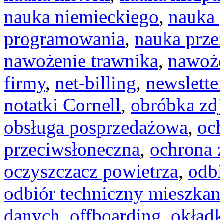
nauka niemieckiego
,
nauka 
programowania
,
nauka prz
nawożenie trawnika
,
nawoże
firmy
,
net-billing
,
newslette
notatki Cornell
,
obróbka zd
obsługa posprzedażowa
,
oc
przeciwsłoneczna
,
ochrona
oczyszczacz powietrza
,
odb
odbiór techniczny mieszkan
danych
,
offboarding
,
okładk