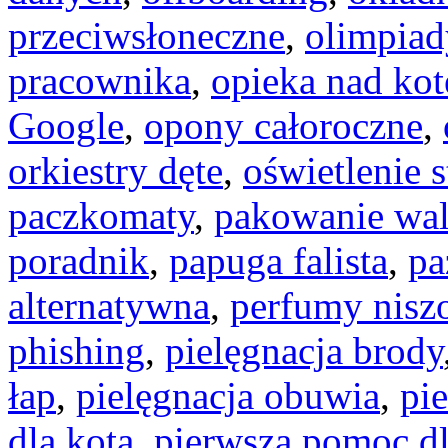
przeciwsłoneczne
,
olimpiad
pracownika
,
opieka nad ko
Google
,
opony całoroczne
,
orkiestry dęte
,
oświetlenie 
paczkomaty
,
pakowanie wal
poradnik
,
papuga falista
,
pa
alternatywna
,
perfumy nisz
phishing
,
pielęgnacja brody
łap
,
pielęgnacja obuwia
,
pie
dla kota
,
pierwsza pomoc dl