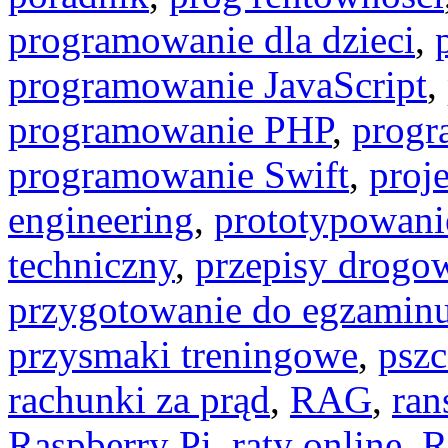
programowanie dla dzieci
,
programowanie JavaScript
,
programowanie PHP
,
progr
programowanie Swift
,
proj
engineering
,
prototypowani
techniczny
,
przepisy drogo
przygotowanie do egzamin
przysmaki treningowe
,
pszc
rachunki za prąd
,
RAG
,
ra
Raspberry Pi
,
raty online
,
R