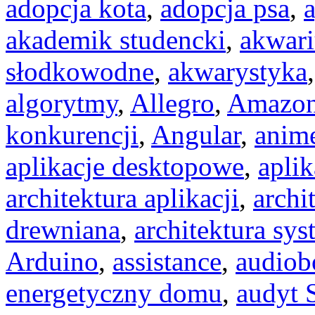
adopcja kota
,
adopcja psa
,
akademik studencki
,
akwar
słodkowodne
,
akwarystyka
algorytmy
,
Allegro
,
Amazo
konkurencji
,
Angular
,
anim
aplikacje desktopowe
,
apli
architektura aplikacji
,
archi
drewniana
,
architektura sy
Arduino
,
assistance
,
audiob
energetyczny domu
,
audyt