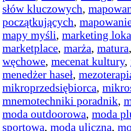
słów kluczowych
,
mapowani
początkujących
,
mapowanie
mapy myśli
,
marketing loka
marketplace
,
marża
,
matura
węchowe
,
mecenat kultury
,
menedżer haseł
,
mezoterapi
mikroprzedsiębiorca
,
mikro
mnemotechniki poradnik
,
m
moda outdoorowa
,
moda plu
sportowa
,
moda uliczna
,
mo