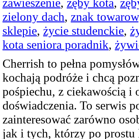
zawieszenie
,
zęby kota
,
zęb
zielony dach
,
znak towarow
sklepie
,
życie studenckie
,
ż
kota seniora poradnik
,
żywi
Cherrish to pełna pomysłów 
kochają podróże i chcą po
pośpiechu, z ciekawością i
doświadczenia. To serwis p
zainteresować zarówno osoby
jak i tych, którzy po prostu