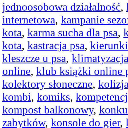
jednoosobowa działalność
,
internetowa
,
kampanie sez
kota
,
karma sucha dla psa
,
k
kota
,
kastracja psa
,
kierunki
kleszcze u psa
,
klimatyzac
online
,
klub książki online
kolektory słoneczne
,
kolizj
kombi
,
komiks
,
kompetencj
kompost balkonowy
,
konku
zabytków
,
konsole do gier
,