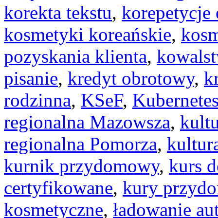
korekta tekstu
,
korepetycje 
kosmetyki koreańskie
,
kosm
pozyskania klienta
,
kowalst
pisanie
,
kredyt obrotowy
,
k
rodzinna
,
KSeF
,
Kubernete
regionalna Mazowsza
,
kult
regionalna Pomorza
,
kultur
kurnik przydomowy
,
kurs d
certyfikowane
,
kury przyd
kosmetyczne
,
ładowanie au