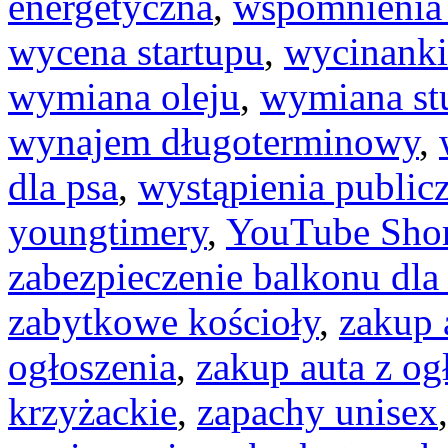
energetyczna
,
wspomnienia 
wycena startupu
,
wycinanki
wymiana oleju
,
wymiana st
wynajem długoterminowy
,
dla psa
,
wystąpienia public
youngtimery
,
YouTube Shor
zabezpieczenie balkonu dla
zabytkowe kościoły
,
zakup 
ogłoszenia
,
zakup auta z og
krzyżackie
,
zapachy unisex