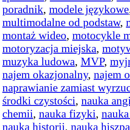
poradnik
,
modele językowe
multimodalne od podstaw
,
montaż wideo
,
motocykle m
motoryzacja miejska
,
motyw
muzyka ludowa
,
MVP
,
myj
najem okazjonalny
,
najem o
naprawianie zamiast wyrzu
środki czystości
,
nauka ang
chemii
,
nauka fizyki
,
nauka
nauka historii
,
nauka hiszp