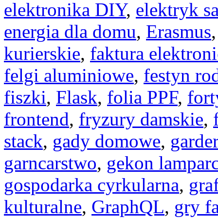
elektronika DIY
,
elektryk 
energia dla domu
,
Erasmus
kurierskie
,
faktura elektron
felgi aluminiowe
,
festyn ro
fiszki
,
Flask
,
folia PPF
,
fort
frontend
,
fryzury damskie
,
stack
,
gady domowe
,
garde
garncarstwo
,
gekon lamparc
gospodarka cyrkularna
,
gra
kulturalne
,
GraphQL
,
gry f