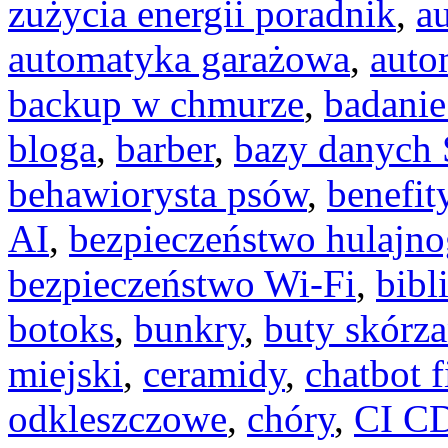
zużycia energii poradnik
,
a
automatyka garażowa
,
auto
backup w chmurze
,
badanie
bloga
,
barber
,
bazy danych
behawiorysta psów
,
benefit
AI
,
bezpieczeństwo hulajno
bezpieczeństwo Wi-Fi
,
bibl
botoks
,
bunkry
,
buty skórz
miejski
,
ceramidy
,
chatbot 
odkleszczowe
,
chóry
,
CI C