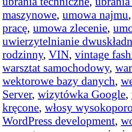
ubrania techniczne
,
ubrania
maszynowe
,
umowa najmu
pracę
,
umowa zlecenie
,
um
uwierzytelnianie dwuskład
rodzinny
,
VIN
,
vintage fash
warsztat samochodowy
,
war
wektorowe bazy danych
,
we
Server
,
wizytówka Google
,
kręcone
,
włosy wysokopor
WordPress development
,
wo