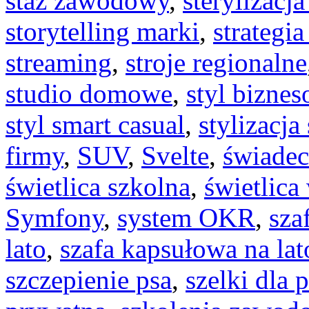
staż zawodowy
,
sterylizacja
storytelling marki
,
strategia
streaming
,
stroje regionalne
studio domowe
,
styl bizne
styl smart casual
,
stylizacja
firmy
,
SUV
,
Svelte
,
świadec
świetlica szkolna
,
świetlica
Symfony
,
system OKR
,
sza
lato
,
szafa kapsułowa na lat
szczepienie psa
,
szelki dla 