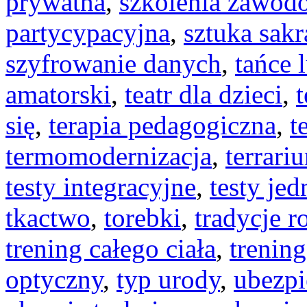
prywatna
,
szkolenia zawod
partycypacyjna
,
sztuka sakr
szyfrowanie danych
,
tańce 
amatorski
,
teatr dla dzieci
,
się
,
terapia pedagogiczna
,
t
termomodernizacja
,
terrari
testy integracyjne
,
testy je
tkactwo
,
torebki
,
tradycje r
trening całego ciała
,
trening
optyczny
,
typ urody
,
ubezpi