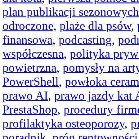
plan publikacji sezonowych
odroczone
,
plaże dla psów
,
finansowa
,
podcasting
,
pod
współczesna
,
polityka pryw
powietrzna
,
pomysły na art
PowerShell
,
powłoka ceram
prawo AI
,
prawo jazdy kat 
PrestaShop
,
procedury fir
profilaktyka osteoporozy
,
p
poradnik
,
próg rentowności