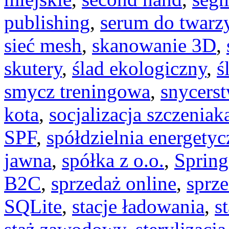
publishing
,
serum do twarz
sieć mesh
,
skanowanie 3D
,
skutery
,
ślad ekologiczny
,
ś
smycz treningowa
,
snycers
kota
,
socjalizacja szczeniak
SPF
,
spółdzielnia energetyc
jawna
,
spółka z o.o.
,
Spring
B2C
,
sprzedaż online
,
sprze
SQLite
,
stacje ładowania
,
s