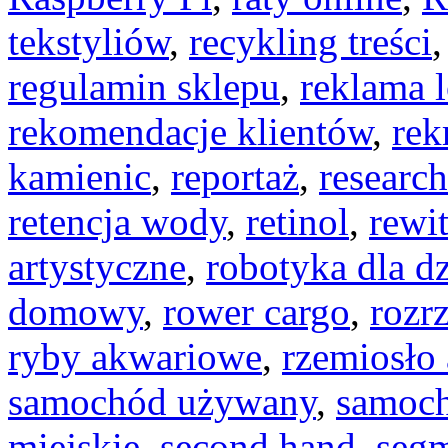
tekstyliów
,
recykling treści
regulamin sklepu
,
reklama 
rekomendacje klientów
,
rek
kamienic
,
reportaż
,
researc
retencja wody
,
retinol
,
rewi
artystyczne
,
robotyka dla dz
domowy
,
rower cargo
,
rozr
ryby akwariowe
,
rzemiosło 
samochód używany
,
samoch
miejskie
,
second hand
,
segm